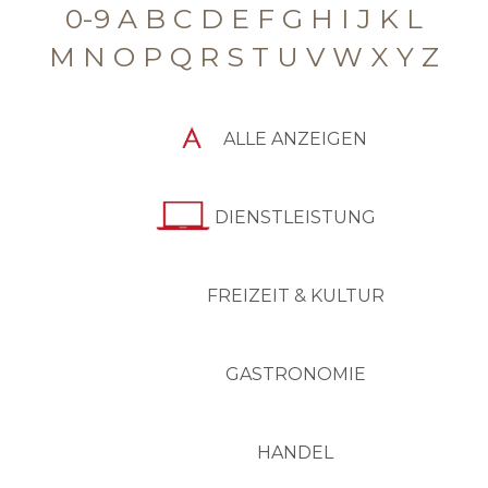
0-9
A
B
C
D
E
F
G
H
I
J
K
L
M
N
O
P
Q
R
S
T
U
V
W
X
Y
Z
ALLE ANZEIGEN
DIENSTLEISTUNG
FREIZEIT & KULTUR
GASTRONOMIE
HANDEL