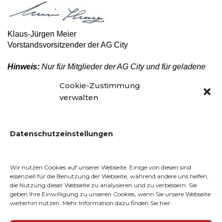
Klaus-Jürgen Meier
Vorstandsvorsitzender der AG City
Hinweis:
Nur für Mitglieder der AG City und für geladene
Gäste!
Cookie-Zustimmung
verwalten
www.agcity.de
Datenschutzeinstellungen
Post
EINLADUNG – Down The
Einladung Eröffnung
Wir nutzen Cookies auf unserer Webseite. Einige von diesen sind
navigation
essenziell für die Benutzung der Webseite, während andere uns helfen,
Boulevard Finissage am 31.
Summer In The City – Time
die Nutzung dieser Webseite zu analysieren und zu verbessern. Sie
Mai 2023
To Dance am 14.07.2023
geben Ihre Einwilligung zu unseren Cookies, wenn Sie unsere Webseite
VEREIN
weiterhin nutzen. Mehr Information dazu finden Sie hier: