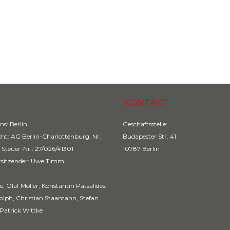
cklung der AG City am
KONTAKT
ns: Berlin
Geschäftsstelle:
cht: AG Berlin-Charlottenburg, Nr.
Budapester Str. 41
 Steuer-Nr.: 27/026/41301
10787 Berlin
rsitzender: Uwe Timm
, Olaf Möller, Konstantin Patsalides,
olph, Christian Staamann, Stefan
Patrick Wittke