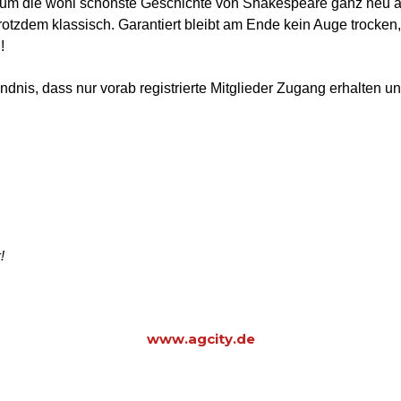
 um die wohl schönste Geschichte von Shakespeare ganz neu au
trotzdem klassisch. Garantiert bleibt am Ende kein Auge trocke
!
ndnis, dass nur vorab registrierte Mitglieder Zugang erhalten u
!
www.agcity.de