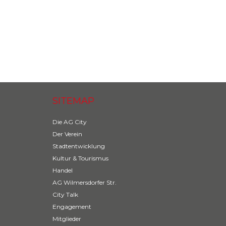
EINLADUNG CITY TALK – reproplan Berlin 20.04.2023
SITEMAP
Die AG City
Der Verein
Stadtentwicklung
Kultur & Tourismus
Handel
AG Wilmersdorfer Str.
City Talk
Engagement
Mitglieder