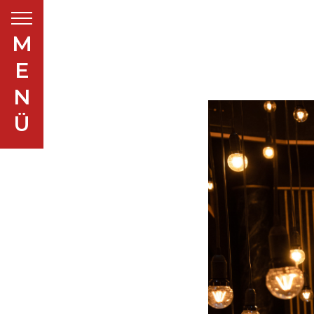
M
E
N
Ü