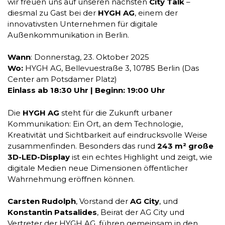
wir freuen uns auf unseren nächsten
City Talk
–
diesmal zu Gast bei der
HYGH AG
, einem der
innovativsten Unternehmen für digitale
Außenkommunikation in Berlin.
Wann
: Donnerstag, 23. Oktober 2025
Wo:
HYGH AG, Bellevuestraße 3, 10785 Berlin (Das
Center am Potsdamer Platz)
Einlass ab 18:30 Uhr | Beginn: 19:00 Uhr
Die
HYGH AG
steht für die Zukunft urbaner
Kommunikation: Ein Ort, an dem Technologie,
Kreativität und Sichtbarkeit auf eindrucksvolle Weise
zusammenfinden. Besonders das rund
243 m² große
3D-LED-Display
ist ein echtes Highlight und zeigt, wie
digitale Medien neue Dimensionen öffentlicher
Wahrnehmung eröffnen können.
Carsten Rudolph
, Vorstand der
AG City
, und
Konstantin Patsalides
, Beirat der AG City und
Vertreter der HYGH AG, führen gemeinsam in den