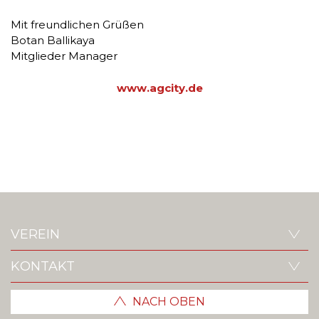
Mit freundlichen Grüßen
Botan Ballikaya
Mitglieder Manager
www.agcity.de
Post
AG City Stammtisch am 01.
AG City Stammtisch am 05.
navigation
Oktober 2025 im Berlin
November 2025 im Berlin
Capital Club
Capital Club
VEREIN
KONTAKT
NACH OBEN