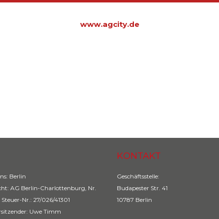
www.agcity.de
AG
KONTAKT
ns: Berlin
Geschäftsstelle:
cht: AG Berlin-Charlottenburg, Nr.
Budapester Str. 41
 Steuer-Nr.: 27/026/41301
10787 Berlin
rsitzender: Uwe Timm