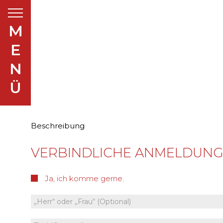
M
E
N
Ü
Beschreibung
VERBINDLICHE ANMELDUN
Ja, ich komme gerne.