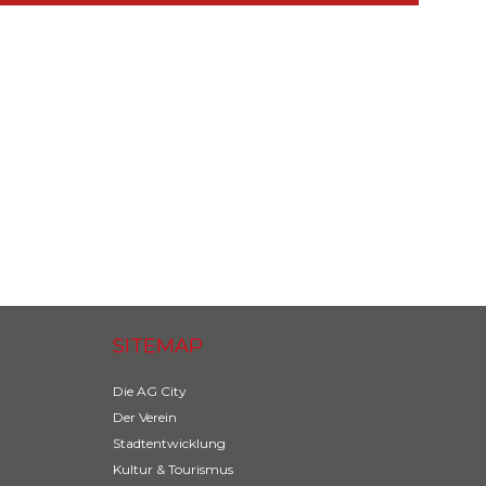
 City Stammtisch am 02. Juli 2025 im Berlin Capital Club
SITEMAP
Die AG City
Der Verein
Stadtentwicklung
Kultur & Tourismus